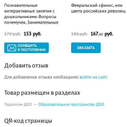
грамматика иностранного языка) 30
Познавательные
Февральский сфинкс, или
интерактивные занятия с
цвета российских революц
3.2. Ознакомление с окружающим миром 52
дошкольниками. Вопросы
почемучек. Занимательные
3.3. Введение в страноведение 52
задания и игры. Компакт-диск
153 руб.
167
руб.
для компьютера
170 руб.
186 руб.
,40
3.4. Математическое развитие 53
Раздел
4. Творческая деятельность 55
СООБЩИТЬ
ЗАКАЗАТЬ
О ПОСТУПЛЕНИИ
Промежуточный контроль 62
Добавить отзыв
Заключение 65
Для добавления отзыва необходимо
войти на сайт
.
Приложения
66
Приложение 1.
Учебно-тематический план для
Товар размещен в разделах
комплексных занятий по английскому языку по учебному
курсу “Cookie and friends” 66
Педагогам ДОО
Образовательное пространство ДОО
Уровень 1 “Starter” 66
QR-код страницы
Уровень 2 “Level A” 81