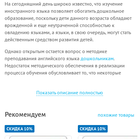
На сегодняшний день широко известно, что изучение
ин
о
странного языка позволяет обогатить дошкольное
образование, поскольку дети данного возраста обладают
врожденной и еще неутраченной способностью к
овладению языками, а языки, в свою очередь, могут стать
действенным средством развития детей.
Однако открытым остается вопрос о методике
преподавания английского языка
дошкольникам
.
Недостаток методического обеспечения в реализации
процесса обучения обусловливает то, что некоторые
преподаватели вынуждены проектировать программы
обучения в конкретных дошкольных образовательных
Показать описание полностью
организациях.
Теоретики и практики обучения детей дошкольного
возраста иностранному языку отмечают, что самым
Рекомендуем
похожие товары
важным элементом в данном процессе выступает
эффективность, т. е. конечный результат развития и
СКИДКА 10%
СКИДКА 10%
обучения, которого можно достигнуть только при