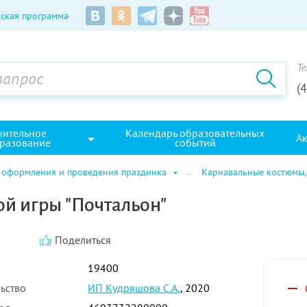
ская программа
Те
(
нительное
Календарь образовательных
А
разование
событий
 оформления и проведения праздника
Карнавальные костюмы,
й игры "Почтальон"
Поделиться
19400
ьство
ИП Кудряшова С.А.
, 2020