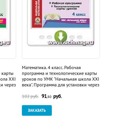
я
Математика. 4 класс. Рабочая
Комплексны
 карты
программа и технологические карты
"От рожден
ола XXI
уроков по УМК "Начальная школа XXI
редакцией Н
ки через
века". Программа для установки через
Комаровой,
Интернет
группа. Пр
91
руб.
9
через Инте
102 руб.
102 руб.
,80
ЗАКАЗАТЬ
ЗАКАЗАТ