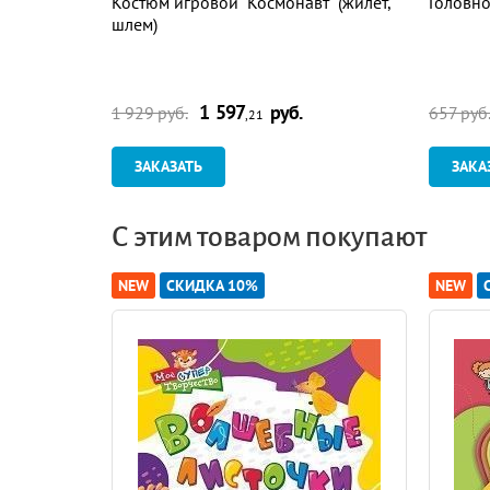
Костюм игровой "Космонавт" (жилет,
Головно
шлем)
1 597
руб.
1 929 руб.
657 руб
,21
ЗАКАЗАТЬ
ЗАКА
С этим товаром покупают
NEW
СКИДКА 10%
NEW