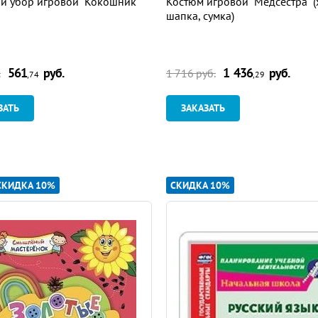
й убор игровой "Кокошник"
Костюм игровой "Медсестра" (
шапка, сумка)
561
руб.
1 436
руб.
.
1 716 руб.
,74
,29
ЗАТЬ
ЗАКАЗАТЬ
СКИДКА 10%
СКИДКА 10%