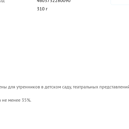
од
4603732280090
310 г
ы для утренников в детском саду, театральных представлений
а не менее 35%.