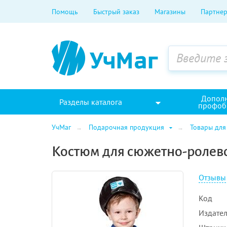
Помощь
Быстрый заказ
Магазины
Партнер
Допол
Разделы каталога
профоб
УчМаг
Подарочная продукция
Товары для
Костюм для сюжетно-ролево
Отзывы
Код
Издател