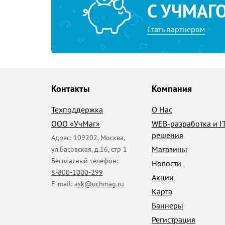
С УЧМАГ
Стать партнером
Контакты
Компания
Техподдержка
О Нас
ООО «УчМаг»
WEB-разработка и I
решения
Адрес:
109202
,
Москва
,
Магазины
ул.Басовская, д.16, стр 1
Бесплатный телефон:
Новости
8-800-1000-299
Акции
E-mail:
ask@uchmag.ru
Карта
Баннеры
Регистрация