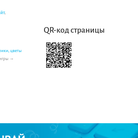
айт
.
QR-код страницы
рики, цветы
игры