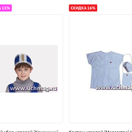
А 15%
СКИДКА 16%
й убор игровой "Кокошник"
Костюм игровой "Медсестра" (