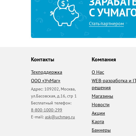
ЗАРАБАТ
С УЧМАГ
Стать партнером
Контакты
Компания
Техподдержка
О Нас
ООО «УчМаг»
WEB-разработка и I
решения
Адрес:
109202
,
Москва
,
Магазины
ул.Басовская, д.16, стр 1
Бесплатный телефон:
Новости
8-800-1000-299
Акции
E-mail:
ask@uchmag.ru
Карта
Баннеры