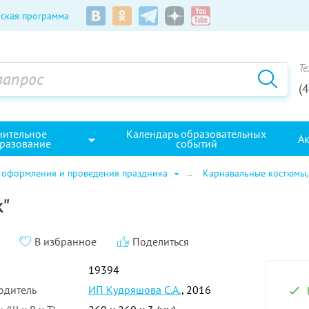
ская программа
Те
(
нительное
Календарь образовательных
А
разование
событий
 оформления и проведения праздника
Карнавальные костюмы,
к"
В избранное
Поделиться
19394
одитель
ИП Кудряшова С.А.
, 2016