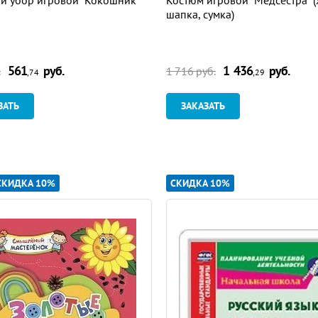
шапка, сумка)
561
руб.
1 436
руб.
.
1 716 руб.
,74
,29
ЗАТЬ
ЗАКАЗАТЬ
СКИДКА 10%
СКИДКА 10%