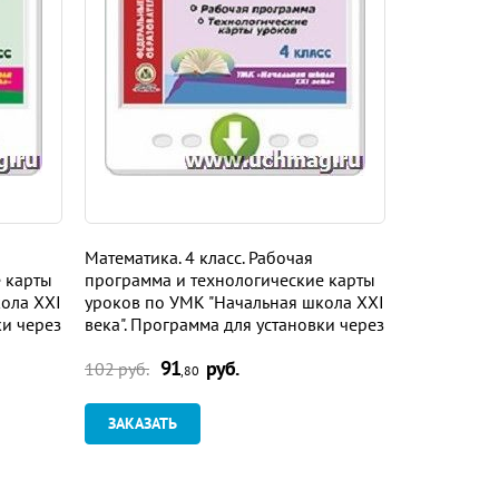
я
Математика. 4 класс. Рабочая
Комплексны
 карты
программа и технологические карты
"От рожден
ола XXI
уроков по УМК "Начальная школа XXI
редакцией Н
ки через
века". Программа для установки через
Комаровой,
Интернет
группа. Пр
91
руб.
9
через Инте
102 руб.
102 руб.
,80
ЗАКАЗАТЬ
ЗАКАЗАТ