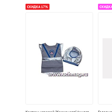
СКИДКА 17%
СКИДК
Костюм игровой "Космонавт" (жилет,
Головно