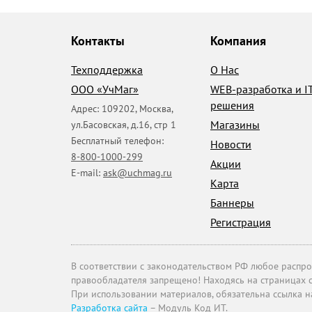
Контакты
Компания
Техподдержка
О Нас
ООО «УчМаг»
WEB-разработка и I
решения
Адрес:
109202
,
Москва
,
Магазины
ул.Басовская, д.16, стр 1
Бесплатный телефон:
Новости
8-800-1000-299
Акции
E-mail:
ask@uchmag.ru
Карта
Баннеры
Регистрация
В соответствии с законодательством РФ любое распрос
правообладателя запрещено! Находясь на страницах с
При использовании материалов, обязательна ссылка 
Разработка сайта
– Модуль Код ИТ.