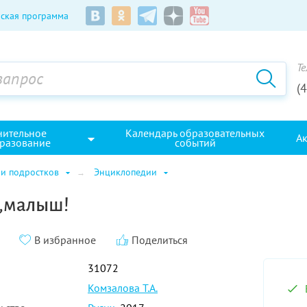
ская программа
Те
(
нительное
Календарь образовательных
А
разование
событий
 и подростков
Энциклопедии
ь,малыш!
В избранное
Поделиться
31072
Комзалова Т.А.