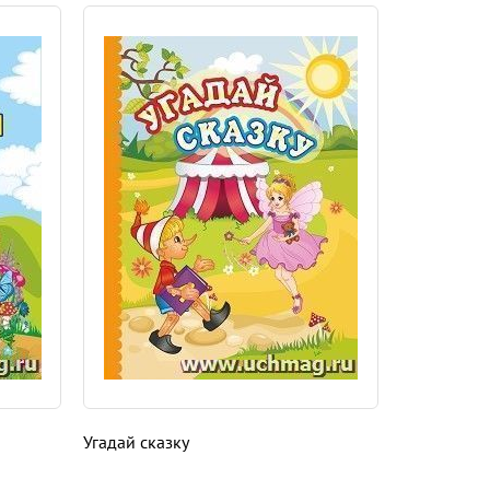
Угадай сказку
Кто, что и 
интересные