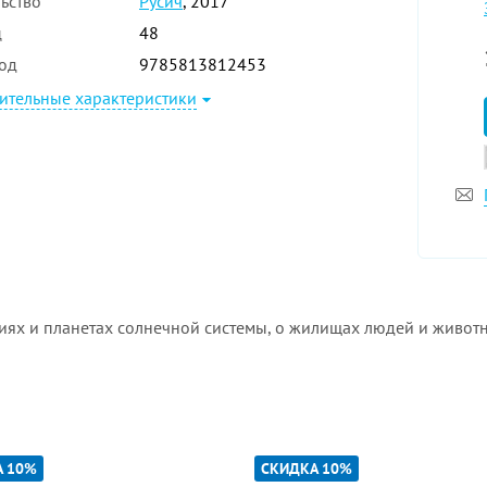
ьство
Русич
, 2017
ц
48
од
9785813812453
ительные характеристики
иях и планетах солнечной системы, о жилищах людей и животн
А 10%
СКИДКА 10%