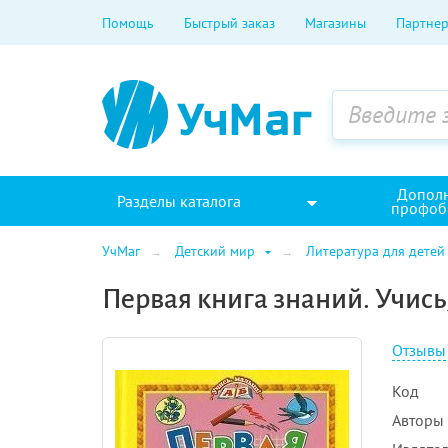
Помощь
Быстрый заказ
Магазины
Партнер
Допол
Разделы каталога
профоб
УчМаг
Детский мир
Литература для детей
Первая книга знаний. Учис
Отзывы
Код
Авторы