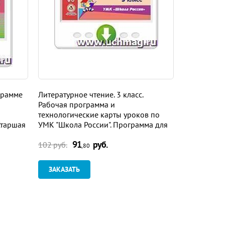
грамме
Литературное чтение. 3 класс.
Литература.
Рабочая программа и
программа 
технологические карты уроков по
учебнику В.
Старшая
УМК "Школа России". Программа для
Журавлева, 
овки
установки через Интернет
Программа 
91
руб.
9
Интернет
102 руб.
102 руб.
,80
ЗАКАЗАТЬ
ЗАКАЗАТ