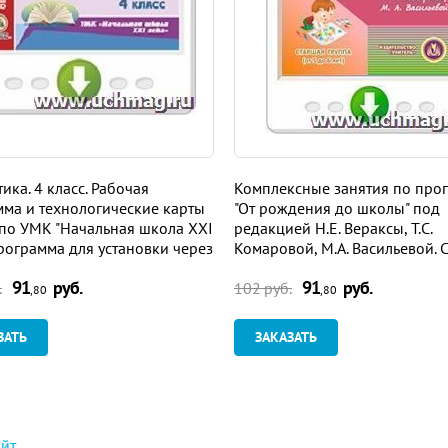
ика. 4 класс. Рабочая
Комплексные занятия по про
ма и технологические карты
"От рождения до школы" под
по УМК "Начальная школа XXI
редакцией Н.Е. Вераксы, Т.С.
Программа для установки через
Комаровой, М.А. Васильевой. 
ет
группа. Программа для устан
91
руб.
91
руб.
через Интернет
.
102 руб.
,80
,80
ЗАТЬ
ЗАКАЗАТЬ
айт
.