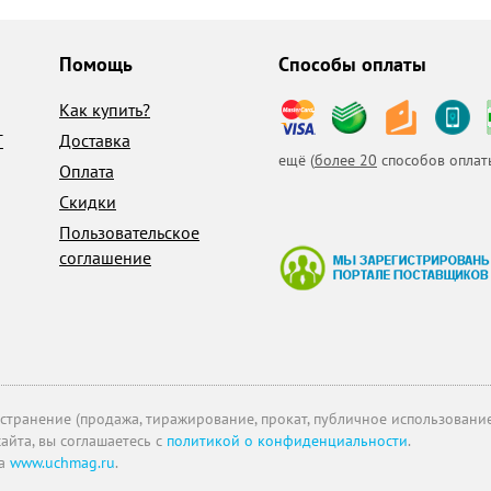
Помощь
Способы оплаты
Как купить?
T
Доставка
ещё (
более 20
способов оплат
Оплата
Скидки
Пользовательское
соглашение
транение (продажа, тиражирование, прокат, публичное использование 
айта, вы соглашаетесь с
политикой о конфиденциальности
.
на
www.uchmag.ru
.