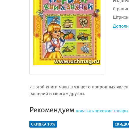
Издател
Страни
Штрихк
Дополн
Из этой книги малыш узнает о природных явлен
растений и многом другом.
Рекомендуем
показать
похожие товары
СКИДКА 10%
СКИДК