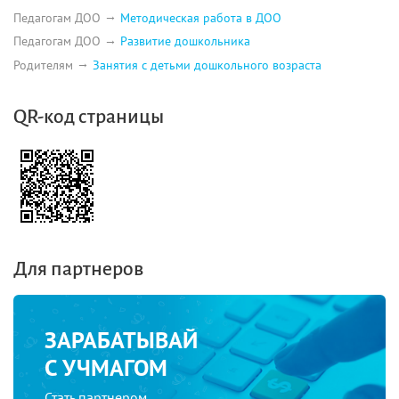
Педагогам ДОО
Методическая работа в ДОО
Педагогам ДОО
Развитие дошкольника
Родителям
Занятия с детьми дошкольного возраста
QR-код страницы
Для партнеров
ЗАРАБАТЫВАЙ
С УЧМАГОМ
Стать партнером