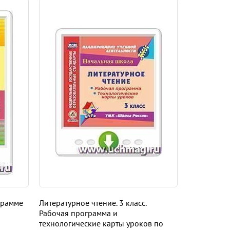
грамме
Литературное чтение. 3 класс.
Литература.
Рабочая программа и
программа 
технологические карты уроков по
учебнику В.