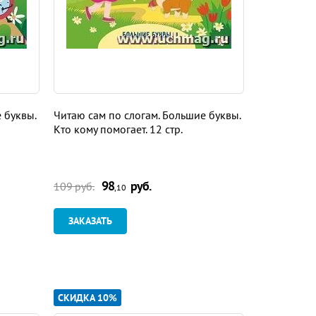
 буквы.
Читаю сам по слогам. Большие буквы.
Читаю сам 
Кто кому помогает. 12 стр.
Любознайки
98
руб.
9
109 руб.
109 руб.
,10
ЗАКАЗАТЬ
ЗАКАЗАТ
СКИДКА 10%
СКИДКА 10