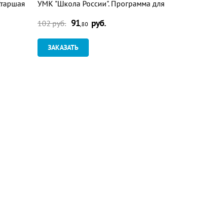
Старшая
УМК "Школа России". Программа для
Журавлева, 
овки
установки через Интернет
Программа 
91
руб.
9
Интернет
102 руб.
102 руб.
,80
ЗАКАЗАТЬ
ЗАКАЗАТ