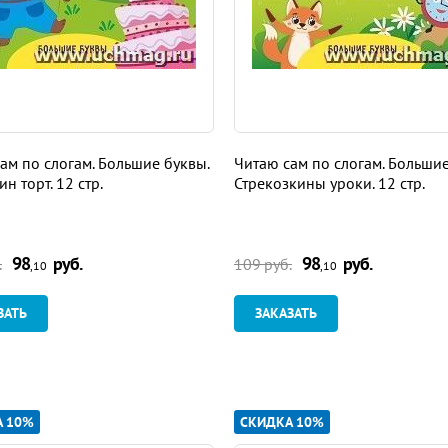
ам по слогам. Большие буквы.
Читаю сам по слогам. Большие
н торт. 12 стр.
Стрекозкины уроки. 12 стр.
98
руб.
98
руб.
.
109 руб.
,10
,10
ЗАТЬ
ЗАКАЗАТЬ
А 10%
СКИДКА 10%