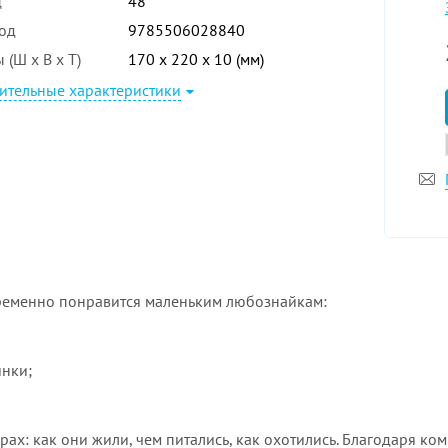
ц
48
од
9785506028840
 (Ш x В x Т)
170 x 220 x 10 (мм)
ительные характеристики
еменно понравится маленьким любознайкам:
инки;
рах: как они жили, чем питались, как охотились. Благодаря 