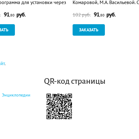
Программа для установки через
Комаровой, М.А. Васильевой. 
ет
группа. Программа для устан
91
руб.
91
руб.
через Интернет
.
102 руб.
,80
,80
ЗАТЬ
ЗАКАЗАТЬ
айт
.
QR-код страницы
Энциклопедии