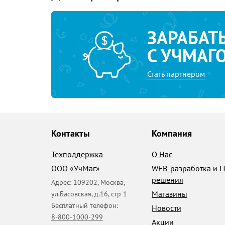
ЗАРАБАТ
С УЧМАГ
Стать партнером
Контакты
Компания
Техподдержка
О Нас
ООО «УчМаг»
WEB-разработка и I
решения
Адрес:
109202
,
Москва
,
Магазины
ул.Басовская, д.16, стр 1
Бесплатный телефон:
Новости
8-800-1000-299
Акции