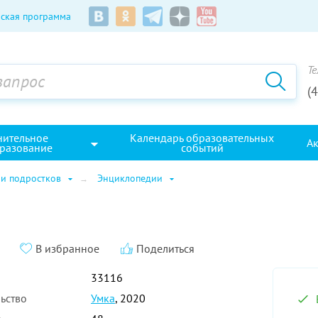
ская программа
Те
(
нительное
Календарь образовательных
А
разование
событий
 и подростков
Энциклопедии
В избранное
Поделиться
33116
ьство
Умка
, 2020