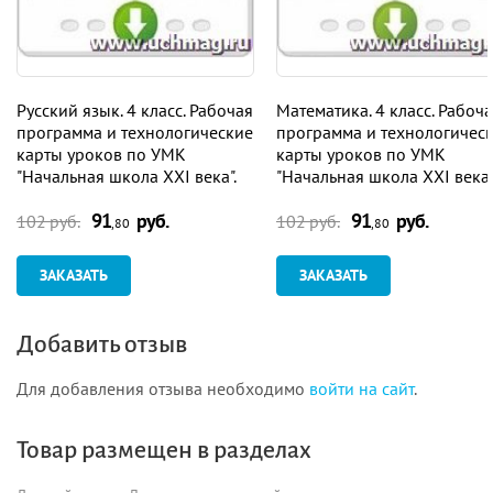
Русский язык. 4 класс. Рабочая
Математика. 4 класс. Рабоч
программа и технологические
программа и технологичес
карты уроков по УМК
карты уроков по УМК
"Начальная школа XXI века".
"Начальная школа XXI века"
Программа для установки
Программа для установки
91
руб.
91
руб.
через Интернет
через Интернет
102 руб.
102 руб.
,80
,80
ЗАКАЗАТЬ
ЗАКАЗАТЬ
Добавить отзыв
Для добавления отзыва необходимо
войти на сайт
.
Товар размещен в разделах