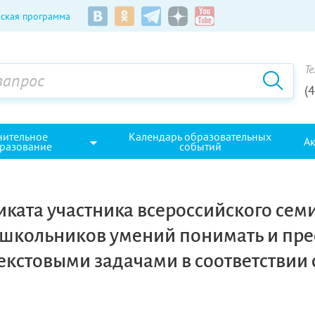
ская программа
Те
(
нительное
Календарь образовательных
А
разование
событий
ката участника всероссийского семи
школьников умений понимать и пре
екстовыми задачами в соответствии