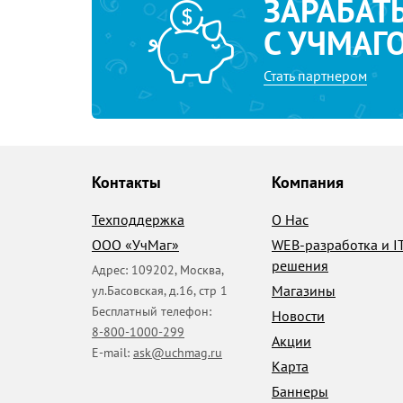
ЗАРАБАТ
С УЧМАГ
Стать партнером
Контакты
Компания
Техподдержка
О Нас
ООО «УчМаг»
WEB-разработка и I
решения
Адрес:
109202
,
Москва
,
Магазины
ул.Басовская, д.16, стр 1
Бесплатный телефон:
Новости
8-800-1000-299
Акции
E-mail:
ask@uchmag.ru
Карта
Баннеры