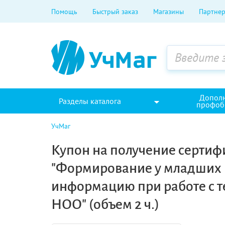
Помощь
Быстрый заказ
Магазины
Партнер
Допол
Разделы каталога
профоб
УчМаг
Купон на получение сертифи
"Формирование у младших 
информацию при работе с т
НОО" (объем 2 ч.)