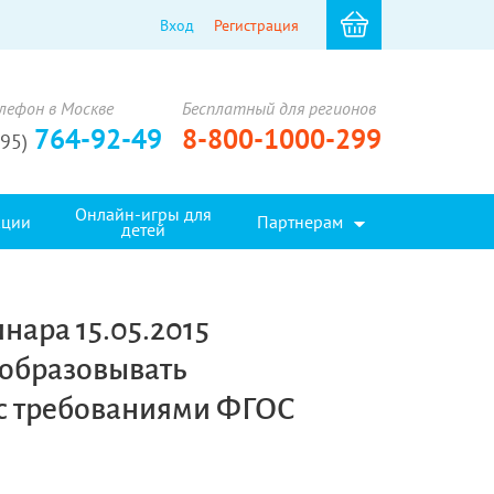
Вход
Регистрация
лефон в Москве
Бесплатный для регионов
764-92-49
8-800-1000-299
495)
Онлайн-игры для
кции
Партнерам
детей
нара 15.05.2015
образовывать
 с требованиями ФГОС