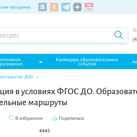
ская программа
Те
(
нительное
Календарь образовательных
А
разование
событий
пространство ДОО
ция в условиях ФГОС ДО. Образоват
тельные маршруты
В избранное
Поделиться
4445