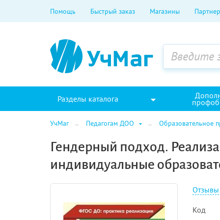
Помощь
Быстрый заказ
Магазины
Партнер
Допол
Разделы каталога
профоб
УчМаг
Педагогам ДОО
Образовательное 
Гендерный подход. Реализа
индивидуальные образова
Отзывы
Код