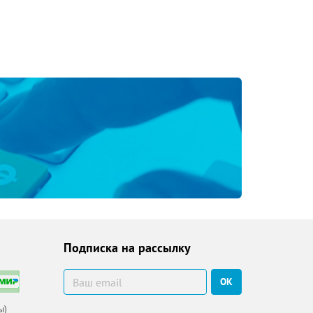
 методическими
, поведенческими аспектами
 границ между женскими и мужскими
девочек и повышенную тревожность у
льного образования, которая регламентирует
питанников).
лан-кон-спектов непосредственно
ционной деятельности современного педагога,
житься методиками диагностики гендерных
Подписка на рассылку
ОК
ы)