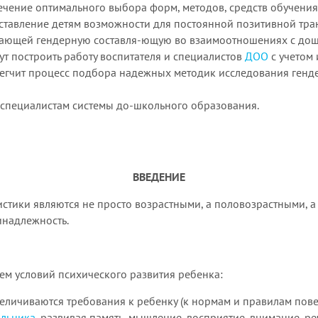
чение оптимального выбора форм, методов, средств обучени
ставление детям возможности для постоянной позитивной тра
ывающей гендерную составля-ющую во взаимоотношениях с д
т построить работу воспитателя и специалистов
ДОО
с учетом
егчит процесс подбора надежных методик исследования генде
 специалистам системы до-школьного образования.
ВВЕДЕНИЕ
стики являются не просто возрастными, а половозрастными, а 
инадлежность.
ем условий психического развития ребенка:
еличиваются требования к ребенку (к нормам и правилам пов
льника
, развивая память, мышление, восприятие, внимание, р