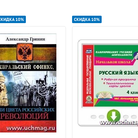
 формирующейся способности мыслить, в эмоциональности; зам
жным и военным играм, в которых присутствуют элементы соре
ые, инициативные. Девочки чаще играют небольшими группами,
СКИДКА 10%
СКИДКА 10%
.
тве) черты выпукло видны в обобщающих положительных обра
тва личности).
ение, нежна, не использует грубых выражений, понимает чувст
ературу
, нуждается в защите, аккуратна в привычках и спокой
, скрывающий эмоции, любит
математику
и науку, обладает де
ако каждый ребенок развивается по собственной траектории ра
о) или женского (феминного) проявления и составляют гендер
смещается ценностно-нравственный акцент во всех сферах жиз
привели к разрушению традиционных норм мужского и женско
ичения в поведении людей, что дало значительные возможност
способностей гарантируют обществу развитие всех сфер
экон
временной
системы дошкольного образования выявляет направл