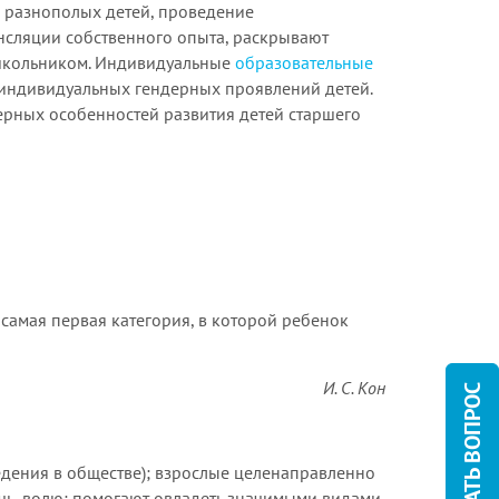
я разнополых детей, проведение
нсляции собственного опыта, раскрывают
ошкольником. Индивидуальные
образовательные
 индивидуальных гендерных проявлений детей.
рных особенностей развития детей старшего
самая первая категория, в которой ребенок
И. С. Кон
ЗАДАТЬ ВОПРОС
едения в обществе); взрослые целенаправленно
ечь, волю; помогают овладеть значимыми видами