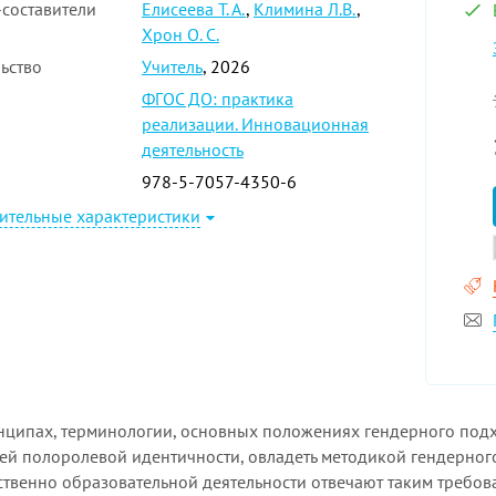
составители
Елисеева Т. А.
,
Климина Л.В.
,
Хрон О. С.
ьство
Учитель
, 2026
ФГОС ДО: практика
реализации. Инновационная
деятельность
978-5-7057-4350-6
ительные характеристики
инципах, терминологии, основных положениях гендерного под
ей полоролевой идентичности, овладеть методикой гендерног
твенно образовательной деятельности отвечают таким требо