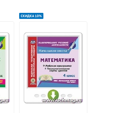
етно различается и поведение. Интересы
внования и соперничества, победы и
 заботясь друг о друге, их игры тише, больше
СКИДКА 10%
СКИДКА 10
зах типичного мужчины (маскулинные качества
ва других, разговорчива, интересуется
на. Типичный мужчина агрессивный,
ловыми навыками, знает, как осваивать мир,
звития, проявляя те или иные черты в
ные различия людей, реализуясь в гендерных
ни, в том числе в сфере отношений между
го поведения. Демократизация отношений
и в проявлении индивидуальности каждого.
омики
, политики, образования.
енность на раз
-витие физических,