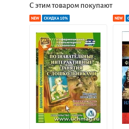
Проявляются различия у мальчиков и девочек в
С этим товаром покупают
мальчиков больше склоняются к технике, подви
поражения. Уважением пользуются сильные, смел
NEW
СКИДКА 10%
NEW
связаны с природой, эстетическим оформлением
Традиционно полоролевые (пол и роль в общес
личности) и типичной женщины (феминные качес
Типичная женщина тактична, проявляет располож
собственной внешностью, ценит искусство и
лит
предприимчивый, доминирующий, независимый
легко принимает решения, самодостаточен. Одн
поведении. Особенности мужского (маскулинног
ролях.
Современное общество очень быстро меняется, 
полами. Социальные общественные изменения 
полов, с одной стороны, размыла четкие огран
Только развитие и проявление индивидуальных 
Анализ содержания и средств организации со