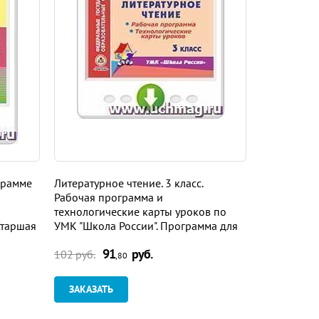
грамме
Литературное чтение. 3 класс.
Литература.
Рабочая программа и
программа 
технологические карты уроков по
учебнику В.
Старшая
УМК "Школа России". Программа для
Журавлева, 
овки
установки через Интернет
Программа 
91
руб.
9
Интернет
102 руб.
102 руб.
,80
ЗАКАЗАТЬ
ЗАКАЗАТ