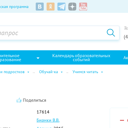
ская программа
Те
(
нительное
Календарь образовательных
А
разование
событий
 и подростков
Обучай-ка
Учимся читать
Поделиться
17614
Бианки В.В.