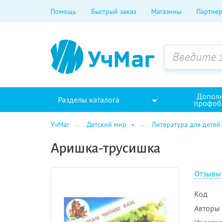
Помощь
Быстрый заказ
Магазины
Партнер
Допол
Разделы каталога
профоб
УчМаг
Детский мир
Литература для детей
Аришка-трусишка
Отзывы
Код
Авторы