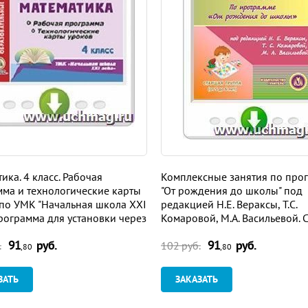
ика. 4 класс. Рабочая
Комплексные занятия по про
ма и технологические карты
"От рождения до школы" под
по УМК "Начальная школа XXI
редакцией Н.Е. Вераксы, Т.С.
Программа для установки через
Комаровой, М.А. Васильевой. 
ет
группа. Программа для устан
91
руб.
91
руб.
через Интернет
.
102 руб.
,80
,80
ЗАТЬ
ЗАКАЗАТЬ