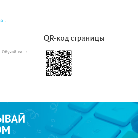
айт
.
QR-код страницы
Обучай-ка
ЫВАЙ
ОМ