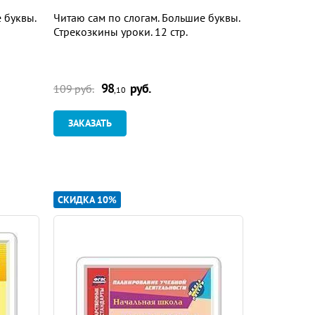
 буквы.
Читаю сам по слогам. Большие буквы.
Читаю сам 
Стрекозкины уроки. 12 стр.
Кто кому по
98
руб.
9
109 руб.
109 руб.
,10
ЗАКАЗАТЬ
ЗАКАЗАТ
СКИДКА 10%
СКИДКА 10