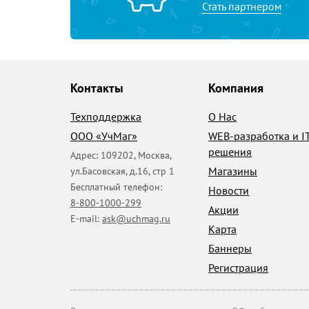
Стать партнером
Контакты
Компания
Техподдержка
О Нас
ООО «УчМаг»
WEB-разработка и I
решения
Адрес:
109202
,
Москва
,
Магазины
ул.Басовская, д.16, стр 1
Бесплатный телефон:
Новости
8-800-1000-299
Акции
E-mail:
ask@uchmag.ru
Карта
Баннеры
Регистрация