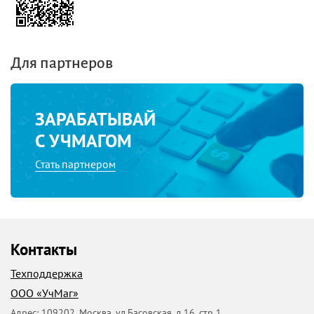
Для партнеров
ЗАРАБАТЫВАЙ
С УЧМАГОМ
Стать партнером
Контакты
Техподдержка
ООО «УчМаг»
Адрес:
109202
,
Москва
,
ул.Басовская, д.16, стр 1