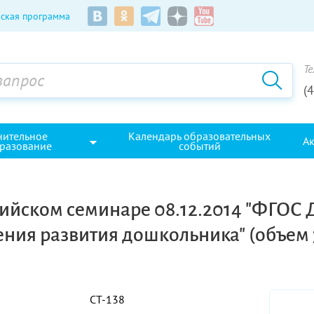
ская программа
Те
(
нительное
Календарь образовательных
А
разование
событий
сийском семинаре 08.12.2014 "ФГОС 
ния развития дошкольника" (объем 3
СТ-138