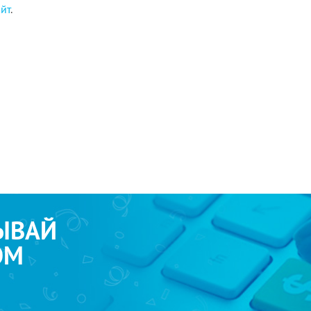
айт
.
ЫВАЙ
ОМ