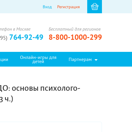
Вход
Регистрация
лефон в Москве
Бесплатный для регионов
764-92-49
8-800-1000-299
495)
Онлайн-игры для
кции
Партнерам
детей
ДО: основы психолого-
 ч.)