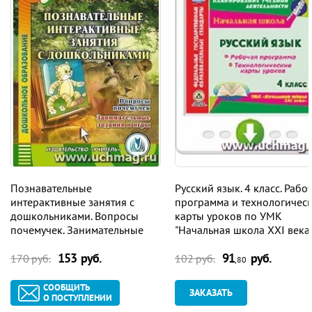
Познавательные
Русский язык. 4 класс. Рабо
интерактивные занятия с
программа и технологичес
дошкольниками. Вопросы
карты уроков по УМК
почемучек. Занимательные
"Начальная школа XXI века"
задания и игры. Компакт-диск
Программа для установки
153 руб.
91
руб.
для компьютера
через Интернет
170 руб.
102 руб.
,80
СООБЩИТЬ
ЗАКАЗАТЬ
О ПОСТУПЛЕНИИ