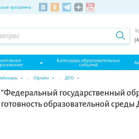
ская программа
Те
(
нительное
Календарь образовательных
А
разование
событий
Вебинары
Офлайн
ДОО
 "Федеральный государственный об
 готовность образовательной среды 