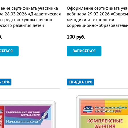
ение сертификата участника
Оформление сертификата уча
а 28.03.2026 «Дидактическая
вебинара 29.03.2026 «Совре
к средство художественно-
методики и технологии
еского развития детей
коррекционно-образователь
о дошкольного возраста в
работы с детьми с ограничен
.
200 руб.
ствии с ФГОС ДО» (объем 2 ч.)
возможностями здоровья» (о
ч.)
САТЬСЯ
ЗАПИСАТЬСЯ
А 10%
СКИДКА 10%