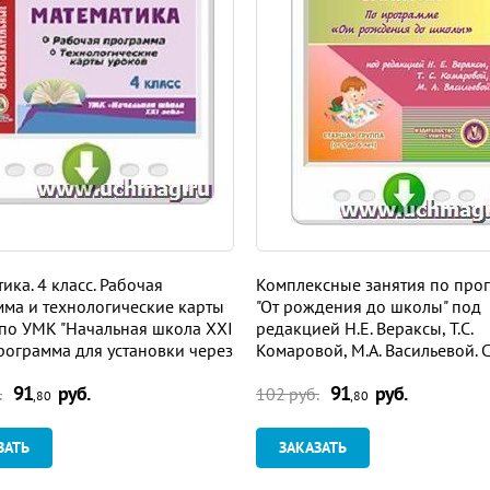
ика. 4 класс. Рабочая
Комплексные занятия по про
ма и технологические карты
"От рождения до школы" под
по УМК "Начальная школа XXI
редакцией Н.Е. Вераксы, Т.С.
Программа для установки через
Комаровой, М.А. Васильевой. 
ет
группа. Программа для устан
91
руб.
91
руб.
через Интернет
.
102 руб.
,80
,80
ЗАТЬ
ЗАКАЗАТЬ