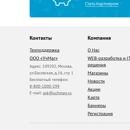
Стать партнером
Контакты
Компания
Техподдержка
О Нас
ООО «УчМаг»
WEB-разработка и I
решения
Адрес:
109202
,
Москва
,
Магазины
ул.Басовская, д.16, стр 1
Бесплатный телефон:
Новости
8-800-1000-299
Акции
E-mail:
ask@uchmag.ru
Карта
Баннеры
Регистрация