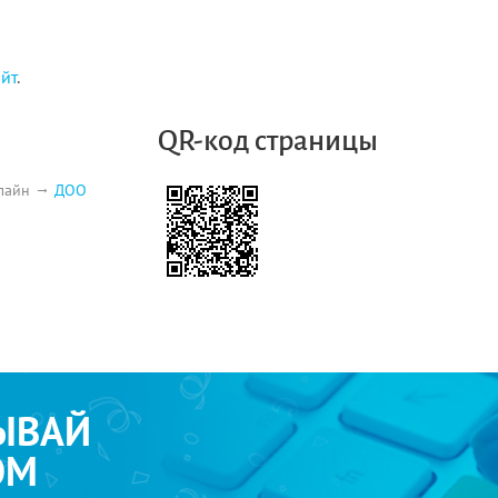
айт
.
QR-код страницы
лайн
ДОО
ЫВАЙ
ОМ