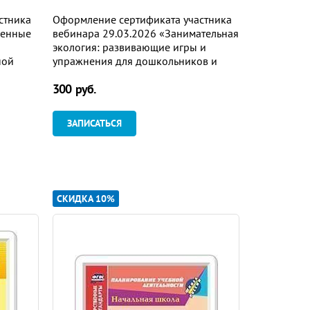
стника
Оформление сертификата участника
Оформление
менные
вебинара 29.03.2026 «Занимательная
вебинара 3
экология: развивающие игры и
воспитание
ной
упражнения для дошкольников и
возраста в 
ными
младших школьников» (объем 4 ч.)
актуальност
300 руб.
200 руб.
бъем 2
основные н
средства и 
ЗАПИСАТЬСЯ
ЗАПИСАТ
СКИДКА 10%
СКИДКА 10