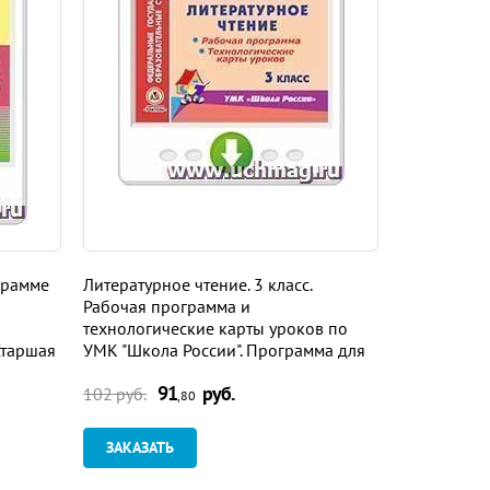
грамме
Литературное чтение. 3 класс.
Литература.
Рабочая программа и
программа 
технологические карты уроков по
учебнику В.
Старшая
УМК "Школа России". Программа для
Журавлева, 
овки
установки через Интернет
Программа 
91
руб.
9
Интернет
102 руб.
102 руб.
,80
ЗАКАЗАТЬ
ЗАКАЗАТ