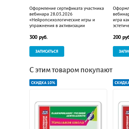
Оформление сертификата участника
Оформл
вебинара 28.03.2026
вебинар
«Нейропсихологические игры и
игра ка
упражнения в активизации
эстетич
энергетического потенциала
старшег
300 руб.
200 руб
организма дошкольников:
соответ
кинезиологическая гимнастика,
растяжка, массаж, дыхательная,
ЗАПИСАТЬСЯ
ЗАПИ
глазодвигательная и пальчиковая
гимн
С этим товаром покупают
СКИДКА 10%
СКИДК