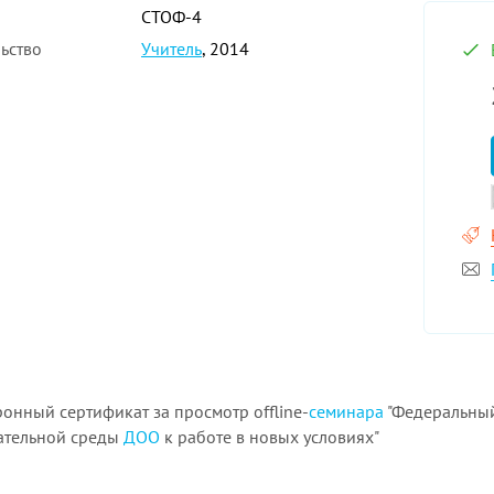
СТОФ-4
ьство
Учитель
, 2014
онный сертификат за просмотр offline-
семинара
"Федеральный
вательной среды
ДОО
к работе в новых условиях"