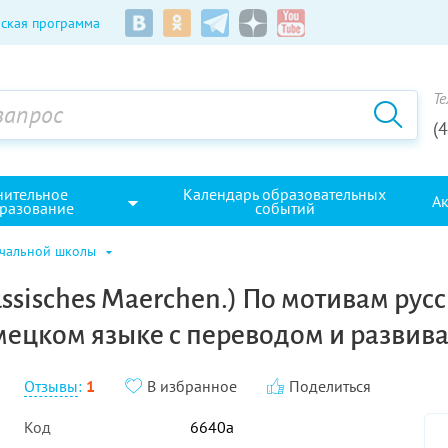
ская программа
Те
(
нительное
Календарь образовательных
А
разование
событий
ачальной школы
sisches Maerchen.) По мотивам русс
мецком языке с переводом и разви
Отзывы
:
1
В избранное
Поделиться
Код
6640а