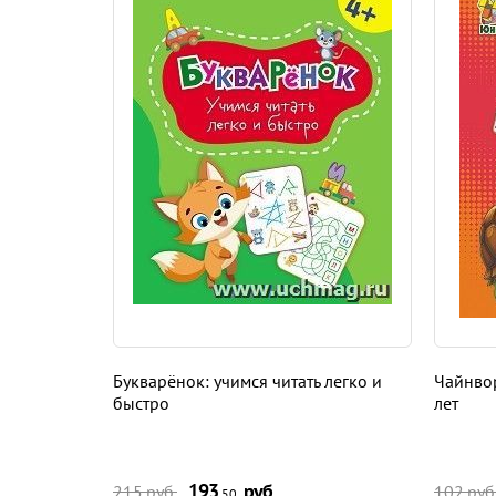
Букварёнок: учимся читать легко и
Чайнвор
быстро
лет
193
руб.
215 руб.
102 руб
,50