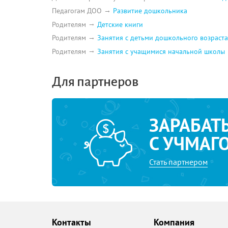
Педагогам ДОО
Развитие дошкольника
Родителям
Детские книги
Родителям
Занятия с детьми дошкольного возраста
Родителям
Занятия с учащимися начальной школы
Для партнеров
ЗАРАБАТ
С УЧМАГ
Стать партнером
Контакты
Компания