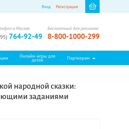
Вход
Регистрация
лефон в Москве
Бесплатный для регионов
764-92-49
8-800-1000-299
495)
Онлайн-игры для
кции
Партнерам
детей
кой народной сказки:
вающими заданиями