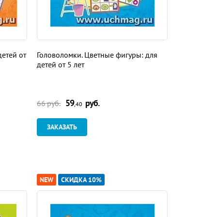
детей от
Головоломки. Цветные фигуры: для
Забавный г
детей от 5 лет
загадки-ри
59
руб.
9
66 руб.
102 руб.
,40
ЗАКАЗАТЬ
ЗАКАЗАТ
NEW
СКИДКА 10%
NEW
СКИ