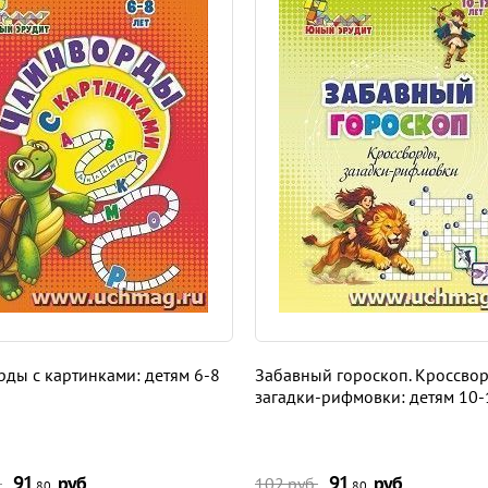
ды с картинками: детям 6-8
Забавный гороскоп. Кроссво
загадки-рифмовки: детям 10-
91
руб.
91
руб.
.
102 руб.
,80
,80