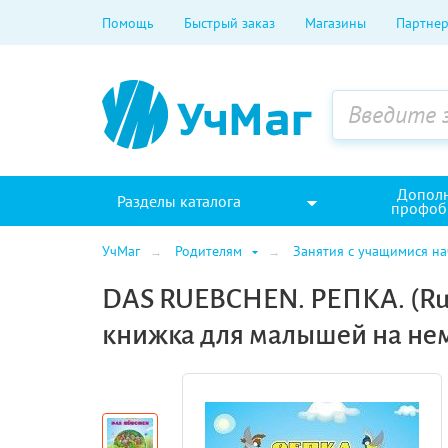
Помощь
Быстрый заказ
Магазины
Партнер
Допол
Разделы каталога
профоб
УчМаг
Родителям
Занятия с учащимися н
DAS RUEBCHEN. РЕПКА. (Rus
книжка для малышей на не