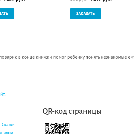
ЗАТЬ
ЗАКАЗАТЬ
ловарик в конце книжки помог ребенку понять незнакомые ему с
айт
.
QR-код страницы
Сказки
даниями