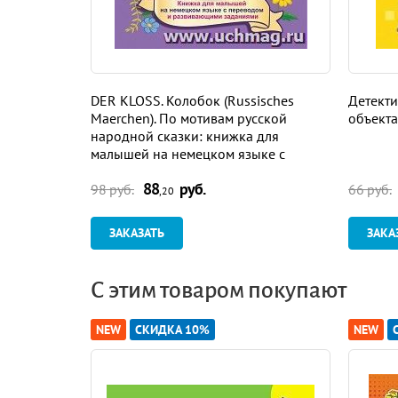
DER KLOSS. Колобок (Russisches
Детекти
Maerchen). По мотивам русской
объекта
народной сказки: книжка для
малышей на немецком языке с
переводом и развивающими
88
руб.
заданиями
98 руб.
66 руб.
,20
ЗАКАЗАТЬ
ЗАКА
С этим товаром покупают
NEW
СКИДКА 10%
NEW