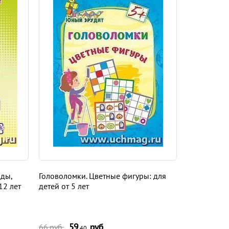
рды,
Головоломки. Цветные фигуры: для
Головоломк
12 лет
детей от 5 лет
5 лет
59
руб.
59
66 руб.
66 руб.
,40