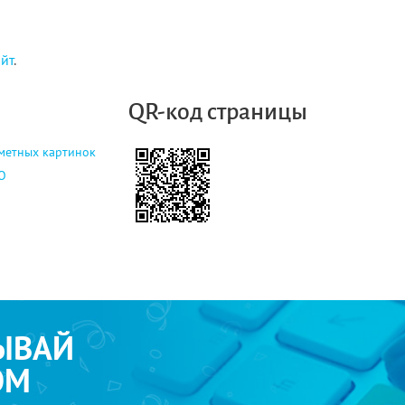
айт
.
QR-код страницы
метных картинок
О
ЫВАЙ
ОМ