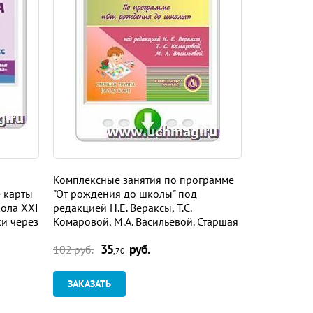
Комплексные занятия по программе
Литературно
 карты
"От рождения до школы" под
Рабочая пр
ола XXI
редакцией Н.Е. Вераксы, Т.С.
технологич
ки через
Комаровой, М.А. Васильевой. Старшая
УМК "Школа
группа. Программа для установки
установки 
35
руб.
3
через Интернет
102 руб.
102 руб.
,70
ЗАКАЗАТЬ
ЗАКАЗАТ