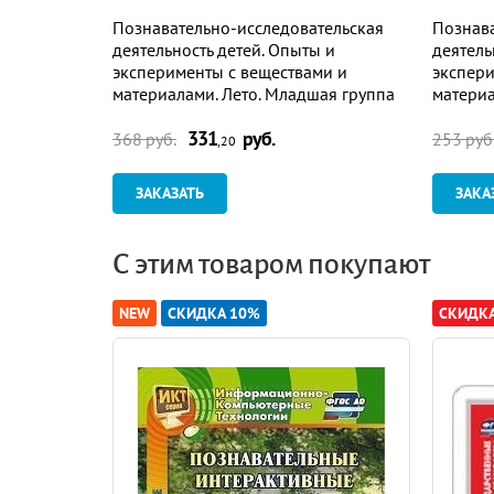
Познавательно-исследовательская
Познава
деятельность детей. Опыты и
деятель
эксперименты с веществами и
экспери
материалами. Лето. Младшая группа
материа
(от 3 до 4 лет): комплект из 16
(от 4 до
331
руб.
технологических карт
техноло
368 руб.
253 руб
,20
ЗАКАЗАТЬ
ЗАКА
С этим товаром покупают
NEW
СКИДКА 10%
СКИДК