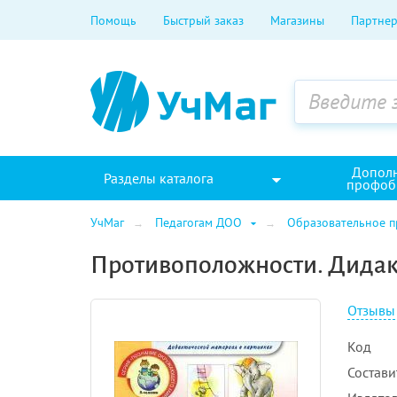
Помощь
Быстрый заказ
Магазины
Партнер
Допол
Разделы каталога
профоб
УчМаг
Педагогам ДОО
Образовательное 
Противоположности. Дидакт
Отзывы
Код
Состави