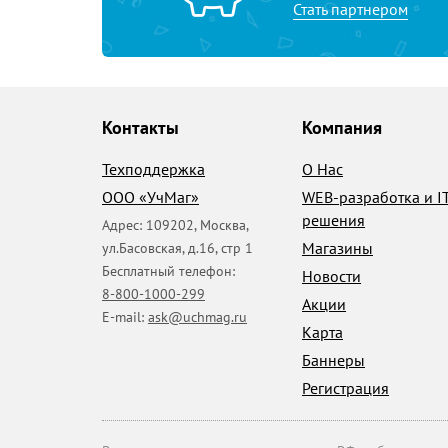
Стать партнером
Контакты
Компания
Техподдержка
О Нас
ООО «УчМаг»
WEB-разработка и I
решения
Адрес:
109202
,
Москва
,
Магазины
ул.Басовская, д.16, стр 1
Бесплатный телефон:
Новости
8-800-1000-299
Акции
E-mail:
ask@uchmag.ru
Карта
Баннеры
Регистрация