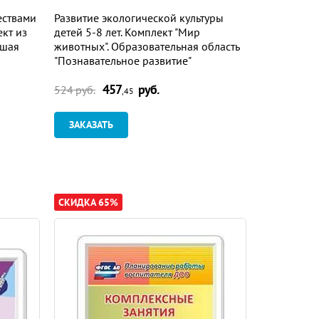
ествами
Развитие экологической культуры
Путешеству
ект из
детей 5-8 лет. Комплект "Мир
дошкольник
ршая
животных". Образовательная область
края
"Познавательное развитие"
457
руб.
2
524 руб.
228 руб.
,45
ЗАКАЗАТЬ
ЗАКАЗАТ
СКИДКА 65%
СКИДКА 65