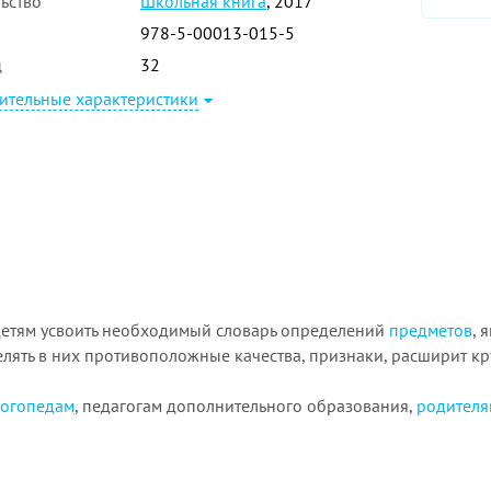
ьство
Школьная книга
, 2017
978-5-00013-015-5
ц
32
ительные характеристики
детям усвоить необходимый словарь определений
предметов
, 
лять в них противоположные качества, признаки, расширит кру
логопедам
, педагогам дополнительного образования,
родителя