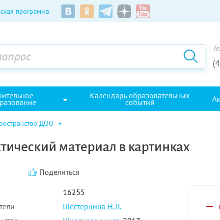
ская программа
Те
(
нительное
Календарь образовательных
А
разование
событий
пространство ДОО
ический материал в картинках
Поделиться
16255
тели
Шестернина Н.Л.