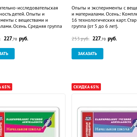
тельно-исследовательская
Опыты и эксперименты с вещ
ность детей. Опыты и
и материалами. Осень.: Компл
менты с веществами и
16 технологических карт. Ста
лами. Осень. Средняя группа
группа (от 5 до 6 лет).
 5 лет): комплект из 16
227
руб.
227
руб.
гических карт
.
253 руб.
,70
,70
ЗАТЬ
ЗАКАЗАТЬ
А 65%
СКИДКА 65%