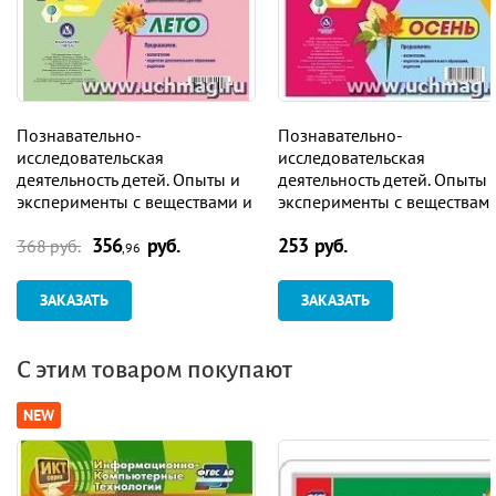
Познавательно-
Познавательно-
исследовательская
исследовательская
деятельность детей. Опыты и
деятельность детей. Опыты 
эксперименты с веществами и
эксперименты с веществам
материалами. Лето. Младшая
материалами. Осень. Средн
356
руб.
253 руб.
группа (от 3 до 4 лет):
группа (от 4 до 5 лет):
368 руб.
,96
комплект из 16
комплект из 16
технологических карт
технологических карт
ЗАКАЗАТЬ
ЗАКАЗАТЬ
С этим товаром покупают
NEW