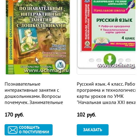
Познавательные
Русский язык. 4 класс. Рабо
интерактивные занятия с
программа и технологичес
дошкольниками. Вопросы
карты уроков по УМК
почемучек. Занимательные
"Начальная школа XXI века"
задания и игры. Компакт-диск
Программа для установки
170 руб.
102 руб.
для компьютера
через Интернет
СООБЩИТЬ
ЗАКАЗАТЬ
О ПОСТУПЛЕНИИ