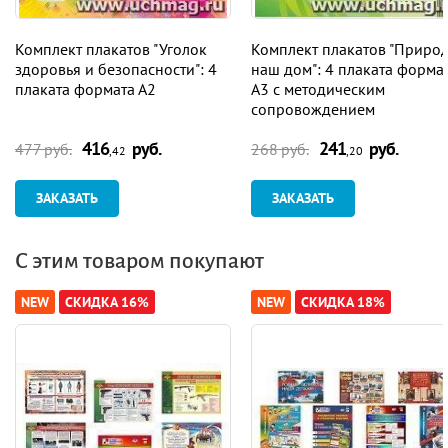
Комплект плакатов "Уголок
Комплект плакатов "Природ
здоровья и безопасности": 4
наш дом": 4 плаката форма
плаката формата А2
А3 с методическим
сопровождением
416
руб.
241
руб.
477 руб.
268 руб.
,42
,20
ЗАКАЗАТЬ
ЗАКАЗАТЬ
С этим товаром покупают
NEW
СКИДКА 16%
NEW
СКИДКА 18%