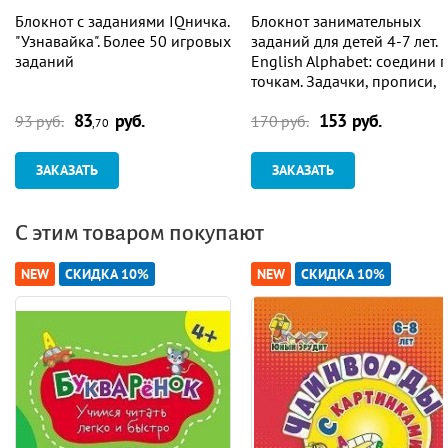
Блокнот с заданиями IQничка.
Блокнот занимательных
"Узнавайка". Более 50 игровых
заданий для детей 4-7 лет.
заданий
English Alphabet: соедини 
точкам. Задачки, прописи,
ребусы, раскраски, лабири
83
руб.
153 руб.
93 руб.
170 руб.
,70
ЗАКАЗАТЬ
ЗАКАЗАТЬ
С этим товаром покупают
NEW
СКИДКА 10%
NEW
СКИДКА 10%