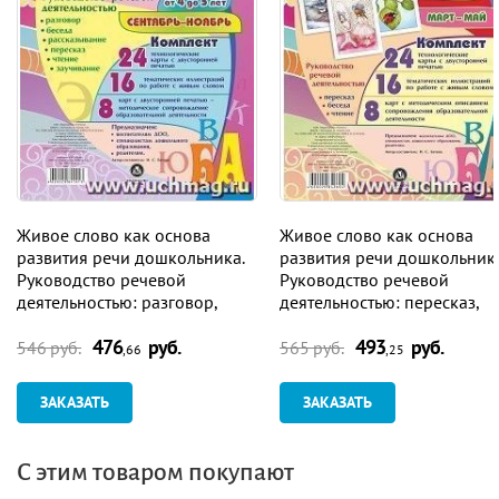
Живое слово как основа
Живое слово как основа
развития речи дошкольника.
развития речи дошкольника
Руководство речевой
Руководство речевой
деятельностью: разговор,
деятельностью: пересказ,
беседа, рассказывание,
чтение, беседа. Средняя
476
руб.
493
руб.
пересказ, чтение, заучивание.
группа (от 4 до 5 лет). Март-
546 руб.
565 руб.
,66
,25
Средняя группа (От 4 до 5
май: 48 карт
лет). Сентябрь-ноябрь
ЗАКАЗАТЬ
ЗАКАЗАТЬ
С этим товаром покупают