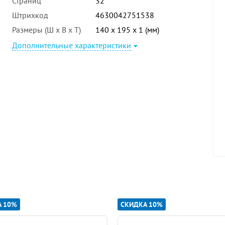
Страниц
32
Штрихкод
4630042751538
Размеры (Ш x В x Т)
140 x 195 x 1 (мм)
Дополнительные характеристики
А 10%
СКИДКА 10%