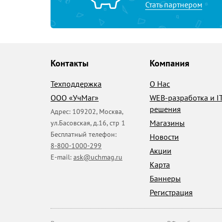
Стать партнером
Контакты
Компания
Техподдержка
О Нас
ООО «УчМаг»
WEB-разработка и I
решения
Адрес:
109202
,
Москва
,
Магазины
ул.Басовская, д.16, стр 1
Бесплатный телефон:
Новости
8-800-1000-299
Акции
E-mail:
ask@uchmag.ru
Карта
Баннеры
Регистрация