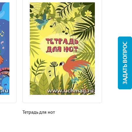
ЗАДАТЬ ВОПРОС
Тетрадь для нот
Тетрадь дл
формул по 