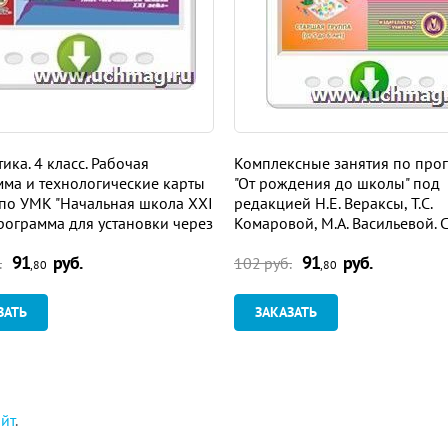
ика. 4 класс. Рабочая
Комплексные занятия по про
ма и технологические карты
"От рождения до школы" под
по УМК "Начальная школа XXI
редакцией Н.Е. Вераксы, Т.С.
Программа для установки через
Комаровой, М.А. Васильевой. 
ет
группа. Программа для устан
91
руб.
91
руб.
через Интернет
.
102 руб.
,80
,80
ЗАТЬ
ЗАКАЗАТЬ
айт
.