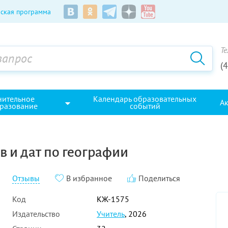
ская программа
Те
(
нительное
Календарь образовательных
А
разование
событий
в и дат по географии
Отзывы
В избранное
Поделиться
Код
КЖ-1575
Издательство
Учитель
, 2026