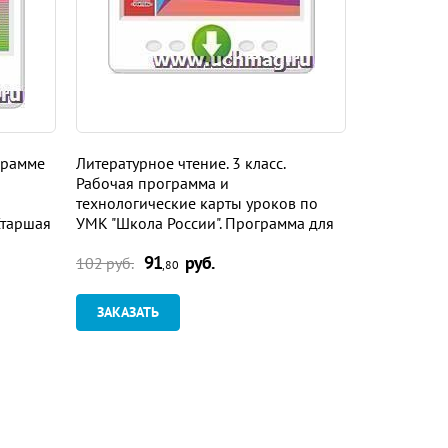
грамме
Литературное чтение. 3 класс.
Литература.
Рабочая программа и
программа 
технологические карты уроков по
учебнику В.
Старшая
УМК "Школа России". Программа для
Журавлева, 
овки
установки через Интернет
Программа 
91
руб.
9
Интернет
102 руб.
102 руб.
,80
ЗАКАЗАТЬ
ЗАКАЗАТ