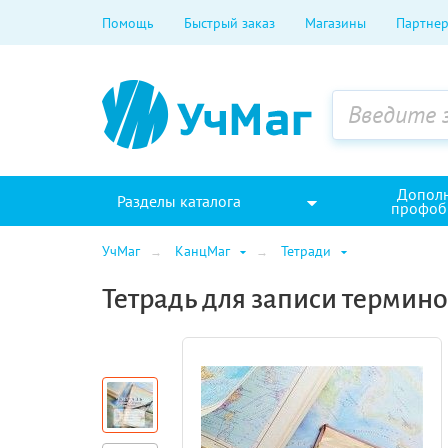
Помощь
Быстрый заказ
Магазины
Партнер
Допол
Разделы каталога
профоб
УчМаг
КанцМаг
Тетради
Тетрадь для записи термино