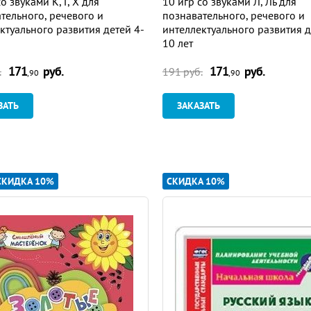
о звуками К, Г, Х для
10 игр со звуками Л, Ль для
тельного, речевого и
познавательного, речевого и
ктуального развития детей 4-
интеллектуального развития д
10 лет
171
руб.
171
руб.
.
191 руб.
,90
,90
ЗАТЬ
ЗАКАЗАТЬ
СКИДКА 10%
СКИДКА 10%