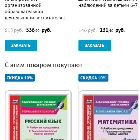
организованной
наблюдений за детьми 6-7 
образовательной
деятельности воспитателя с
детьми старшей группы:
536
руб.
131
руб.
технологические карты на
615 руб.
146 руб.
,90
,40
каждый день по программе
"От рождения до школы" под
ЗАКАЗАТЬ
ЗАКАЗАТЬ
редакцией Н. Е. Вераксы, Т. С.
Комаровой, Э.М. Дорофеевой.
Март-май
С этим товаром покупают
СКИДКА 10%
СКИДКА 10%