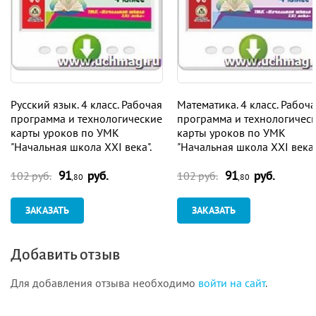
Русский язык. 4 класс. Рабочая
Математика. 4 класс. Рабоч
программа и технологические
программа и технологичес
карты уроков по УМК
карты уроков по УМК
"Начальная школа XXI века".
"Начальная школа XXI века"
Программа для установки
Программа для установки
91
руб.
91
руб.
через Интернет
через Интернет
102 руб.
102 руб.
,80
,80
ЗАКАЗАТЬ
ЗАКАЗАТЬ
Добавить отзыв
Для добавления отзыва необходимо
войти на сайт
.