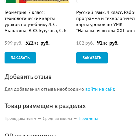
Урок
13. Анализ результатов контрольной работы.
Геометрия. 7 класс:
Русский язык. 4 класс. Рабо
Уравнение и его корни 50
технологические карты
программа и технологичес
уроков по учебнику Л. С.
карты уроков по УМК
Урок
14. Понятие линейного уравнения с одной
Атанасяна, В. Ф. Бутузова, С. Б.
"Начальная школа XXI века"
переменной 54
Кадомцева, Э. Г. Позняка, И. И.
Программа для установки
522
руб.
91
руб.
Юдиной
через Интернет
599 руб.
102 руб.
,93
,80
Урок
15. Решение уравнений, сводящихся к линейным
58
ЗАКАЗАТЬ
ЗАКАЗАТЬ
Урок
16. Решение задач по теме «Линейное уравнение с
одной переменной» 63
Добавить отзыв
Урок
17. Составление уравнения по условию задачи 67
Для добавления отзыва необходимо
войти на сайт
.
Урок
18. Решение задач с помощью уравнений,
сводящихся к линейным 72
Товар размещен в разделах
Урок
19. Решение задач с помощью уравнений,
Преподавателям
Средняя школа
Предметы
сводящихся к линейным 77
Урок
20. Среднее арифметическое, размах и мода 82