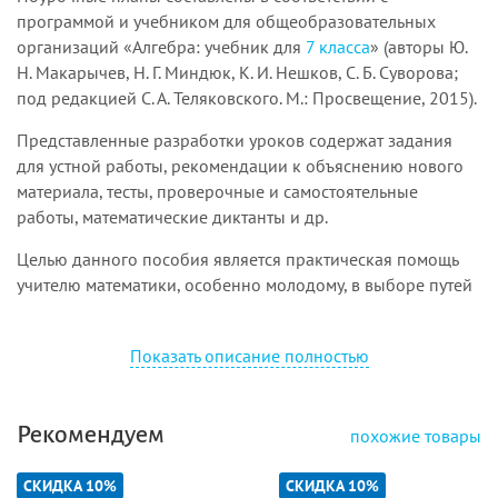
программой и учебником для общеобразовательных
организаций «Алгебра: учебник для
7 класса
» (авторы Ю.
Н. Макарычев, Н. Г. Миндюк,
К. И. Нешков, С. Б. Суворова;
под редакцией С. А. Теляковского.
М.: Просвещение, 2015).
Представленные разработки уроков содержат задания
для устной работы, рекомендации к объяснению нового
материала, тесты, прове
рочные и самостоятельные
работы, математические диктанты и др.
Целью
данного пособия является практическая помощь
учителю математики, особенно мол
о
дому, в выборе путей
постро-
ения урока, отвечающего современным
требованиям дидактики и практической педагогики.
Показать описание полностью
Специально подобранный дополнительный
дидактический материал
, проверочные работы и задачи с
решениями призваны обеспечить оптимальную
Рекомендуем
похожие товары
насыщенность и высокую эффективность урока.
СКИДКА 10%
СКИДКА 10%
Предлагаемое распределение материала имеет