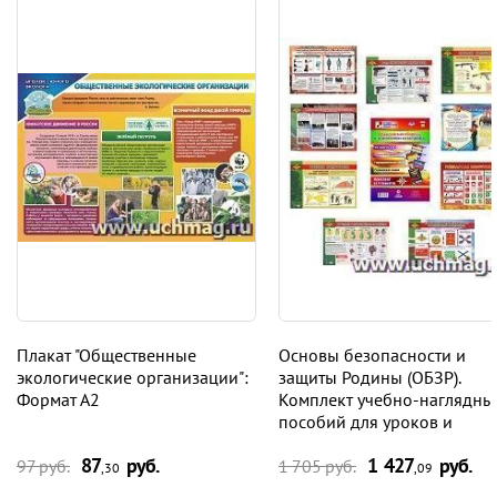
Плакат "Общественные
Основы безопасности и
экологические организации":
защиты Родины (ОБЗР).
Формат А2
Комплект учебно-наглядны
пособий для уроков и
оформления кабинета: 10 в
87
руб.
1 427
руб.
97 руб.
1 705 руб.
,30
,09