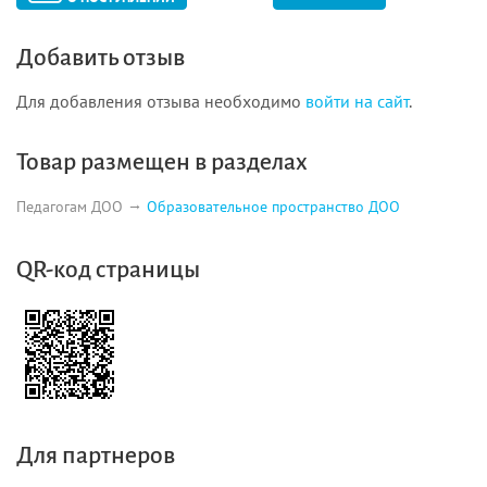
Старшая группа (от пяти до шести лет) 42
Добавить отзыв
Подготовительная к школе группа (от шести до семи лет)
49
Для добавления отзыва необходимо
войти на сайт
.
Рекомендуемая литература 56
Товар размещен в разделах
Педагогам ДОО
Образовательное пространство ДОО
QR-код страницы
Для партнеров