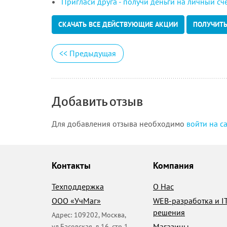
Пригласи друга - получи деньги на личный сч
СКАЧАТЬ ВСЕ ДЕЙСТВУЮЩИЕ АКЦИИ
ПОЛУЧИТ
<<
Предыдущая
Добавить отзыв
Для добавления отзыва необходимо
войти на с
Контакты
Компания
Техподдержка
О Нас
ООО «УчМаг»
WEB-разработка и I
решения
Адрес:
109202
,
Москва
,
Магазины
ул.Басовская, д.16, стр 1