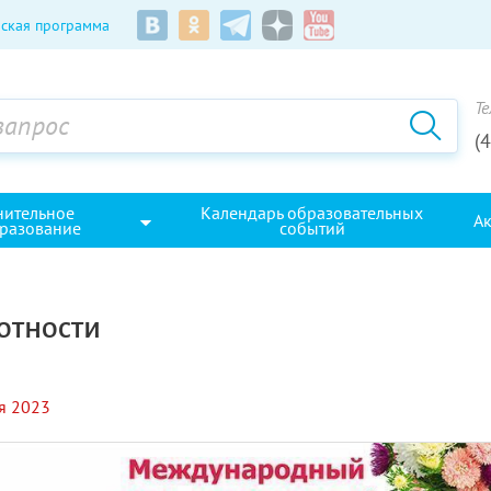
ская программа
Те
(
нительное
Календарь образовательных
А
разование
событий
отности
я 2023